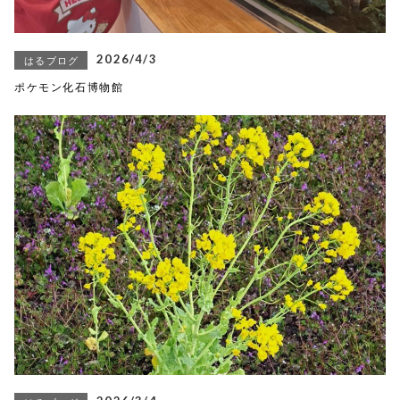
2026/4/3
はるブログ
ポケモン化石博物館
RANKING
商品ランキング
EVENT
イベント商品
NEW ITEM
新着商品
PRODUCTS