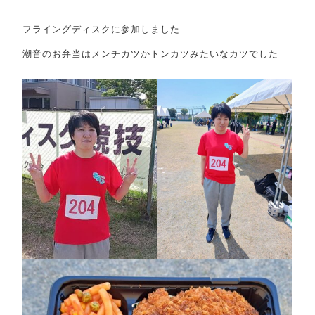
その他
フライングディスクに参加しました
在庫あり
セール
潮音のお弁当はメンチカツかトンカツみたいなカツでした
RANKING
並び順
商品ランキング
EVENT
イベント商品
NEW ITEM
新着商品
PRODUCTS
商品一覧
CHECKED PRODUCTS
最近チェックした商品
ORDER HISTORY
注文履歴
SHOPPING GUIDE
ショッピングガイド