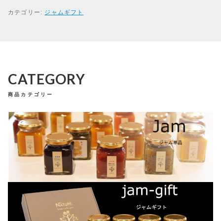
く
カテゴリー:
ジャムギフト
ブログ
プ
CONTACT
チ
ギ
お問い合わせ
フ
Wakuwakujam recipe collection
ト
A（ジ
わくわくジャムを使ったレシピ集
ャ
CATEGORY
ム
プライバシーポリシー
特定商取引法に基づく表記
と
商品カテゴリー
ク
ッ
キ
ー）
個