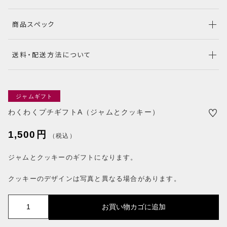
RANKING
商品スペック
商品ランキング
EVENT
イベント商品
送料・配送方法について
NEW ITEM
新着商品
PRODUCTS
ジャムギフト
商品一覧
わくわくプチギフトA（ジャムとクッキー）
CHECKED PRODUCTS
最近チェックした商品
1,500
円
（税込）
ORDER HISTORY
ジャムとクッキーのギフトになります。
注文履歴
SHOPPING GUIDE
クッキーのデザインは写真と異なる場合があります。
ショッピングガイド
TOPICS
わ
お買い物カゴに追加
お知らせ
く
わ
BLOG