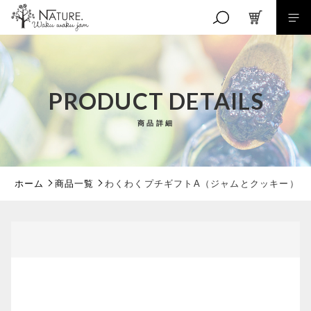
カートに商品を追加しました
キーワード検索
PRODUCT DETAILS
わくわくプチギフトA（ジャムとクッキー）
商品詳細
こだわり検索
数量
親カテゴリ
1,500円
（税込）
ホーム
商品一覧
わくわくプチギフトA（ジャムとクッキー）
子カテゴリ
ショッピングを続ける
価格帯
～