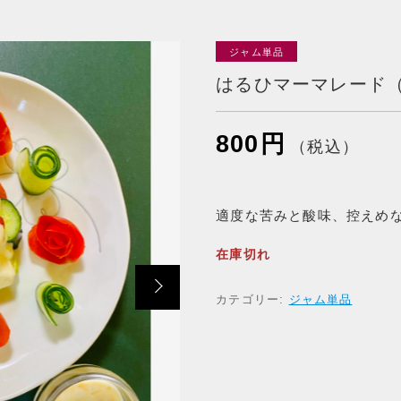
ジャム単品
ッピングを続ける
カートを確認
はるひマーマレード
800
円
（税込）
適度な苦みと酸味、控えめ
在庫切れ
カテゴリー:
ジャム単品