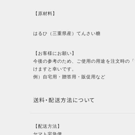
GUIDE
【原材料】
ショッピングガイド
はるひ（三重県産）てんさい糖
BLOG
【お客様にお願い】
ブログ
今後の参考のため、ご使用の用途を注文時の「
けますと幸いです。
例）自宅用・贈答用・販促用など
Wakuwakuj
recipe
送料・配送方法について
collection
わくわくジャムを使ったレシピ集
【配送方法】
ヤマト宅急便