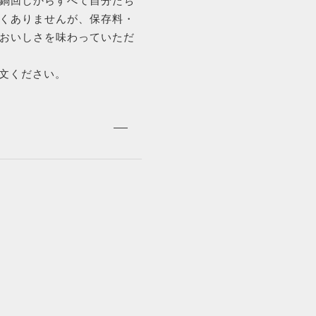
鍋回しからすべて自分たち
EVENT
くありませんが、保存料・
おいしさを味わっていただ
イベント商品
文ください。
PRODUCTS
商品一覧
ORDER
HISTORY
注文履歴
TOPICS