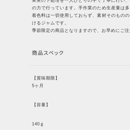
果実の下処理を一人ひとりの手で丁寧に行い、
RANKING
の力で行っています。手作業のため生産量は多
着色料は一切使用しておらず、素材そのものの
商品ランキング
けるジャムです。
季節限定の商品となりますので、お早めにご注
NEW ITEM
商品スペック
新着商品
CHECKED
【賞味期限】
5ヶ月
PRODUCTS
最近チェックした商品
【容量】
140ｇ
SHOPPING