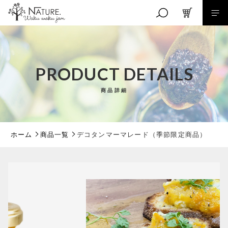
カートに商品を追加しました
キーワード検索
PRODUCT DETAILS
デコタンマーマレード（季節限定商品）
商品詳細
こだわり検索
数量
親カテゴリ
800円
（税込）
ホーム
商品一覧
デコタンマーマレード（季節限定商品）
子カテゴリ
ショッピングを続ける
価格帯
～