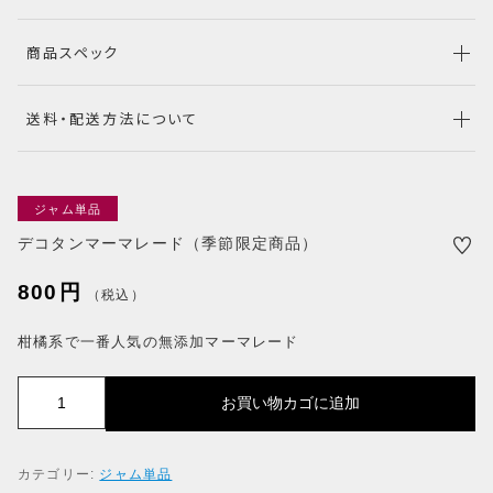
RANKING
商品ランキング
商品スペック
EVENT
イベント商品
NEW ITEM
送料・配送方法について
新着商品
PRODUCTS
商品一覧
ジャム単品
CHECKED PRODUCTS
デコタンマーマレード（季節限定商品）
最近チェックした商品
800
円
ORDER HISTORY
（税込）
注文履歴
柑橘系で一番人気の無添加マーマレード
SHOPPING GUIDE
ショッピングガイド
デ
お買い物カゴに追加
TOPICS
コ
タ
お知らせ
ン
BLOG
カテゴリー:
ジャム単品
マ