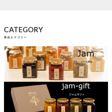
ブログ
ー
マ
CONTACT
レ
お問い合わせ
ー
Wakuwakujam recipe collection
ド
（季
CATEGORY
わくわくジャムを使ったレシピ集
節
限
プライバシーポリシー
特定商取引法に基づく表記
商品カテゴリー
定
商
品）
個