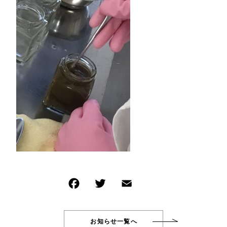
イベント商品
NEW ITEM
その他
新着商品
在庫あり
セール
PRODUCTS
商品一覧
並び順
CHECKED PRODUCTS
最近チェックした商品
ORDER HISTORY
注文履歴
SHOPPING GUIDE
ショッピングガイド
TOPICS
お知らせ
BLOG
ブログ
CONTACT
お問い合わせ
お知らせ一覧へ