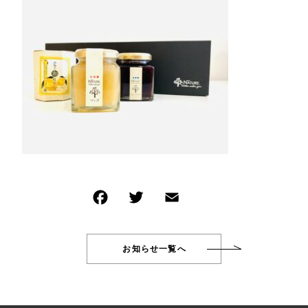
新着商品
その他
PRODUCTS
在庫あり
セール
商品一覧
CHECKED PRODUCTS
並び順
最近チェックした商品
ORDER HISTORY
注文履歴
SHOPPING GUIDE
ショッピングガイド
TOPICS
お知らせ
BLOG
ブログ
お知らせ一覧へ
CONTACT
お問い合わせ
Wakuwakujam recipe collection
わくわくジャムを使ったレシピ集