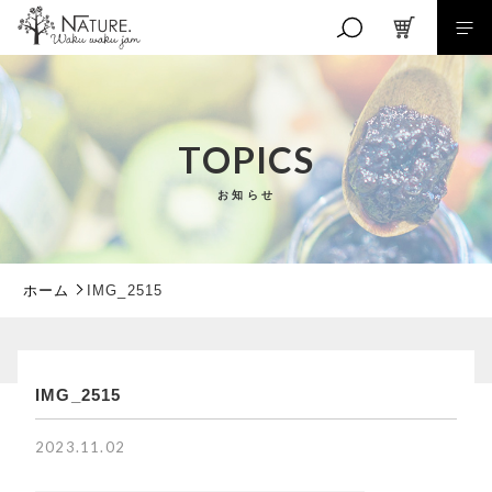
キーワード検索
TOPICS
お知らせ
こだわり検索
親カテゴリ
ホーム
IMG_2515
子カテゴリ
RANKING
IMG_2515
商品ランキング
EVENT
価格帯
2023.11.02
イベント商品
～
NEW ITEM