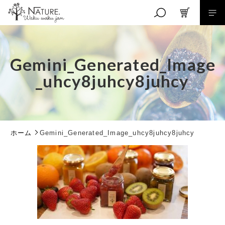
キーワード検索
Gemini_Generated_Image
_uhcy8juhcy8juhcy
RANKING
こだわり検索
商品ランキング
EVENT
親カテゴリ
イベント商品
ホーム
Gemini_Generated_Image_uhcy8juhcy8juhcy
NEW ITEM
新着商品
子カテゴリ
PRODUCTS
商品一覧
CHECKED PRODUCTS
価格帯
最近チェックした商品
～
ORDER HISTORY