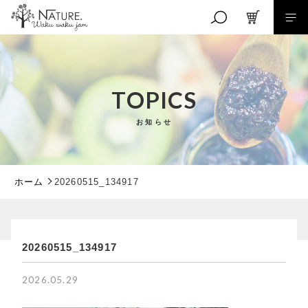
キーワード検索
TOPICS
お知らせ
こだわり検索
親カテゴリ
ホーム
20260515_134917
子カテゴリ
RANKING
20260515_134917
商品ランキング
EVENT
価格帯
2026.05.29
イベント商品
～
NEW ITEM