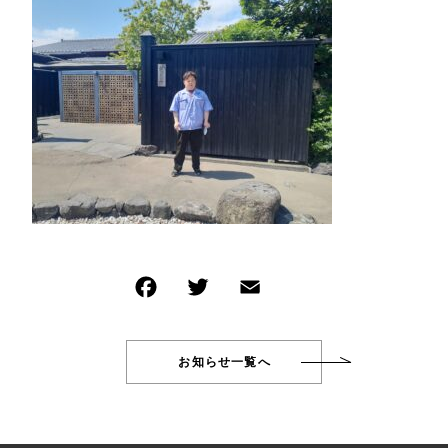
新着商品
その他
PRODUCTS
在庫あり
セール
商品一覧
CHECKED PRODUCTS
並び順
最近チェックした商品
ORDER HISTORY
注文履歴
SHOPPING GUIDE
ショッピングガイド
TOPICS
お知らせ
BLOG
ブログ
お知らせ一覧へ
CONTACT
お問い合わせ
Wakuwakujam recipe collection
わくわくジャムを使ったレシピ集