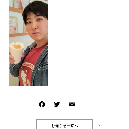
イベント商品
NEW ITEM
その他
新着商品
在庫あり
セール
PRODUCTS
商品一覧
並び順
CHECKED PRODUCTS
最近チェックした商品
ORDER HISTORY
注文履歴
SHOPPING GUIDE
ショッピングガイド
TOPICS
お知らせ
BLOG
ブログ
CONTACT
お問い合わせ
お知らせ一覧へ