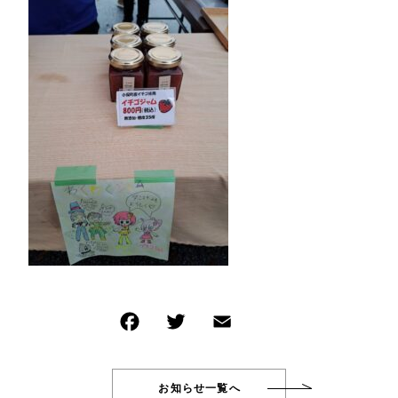
イベント商品
NEW ITEM
その他
新着商品
在庫あり
セール
PRODUCTS
商品一覧
並び順
CHECKED PRODUCTS
最近チェックした商品
ORDER HISTORY
注文履歴
SHOPPING GUIDE
ショッピングガイド
TOPICS
お知らせ
BLOG
ブログ
CONTACT
お問い合わせ
お知らせ一覧へ