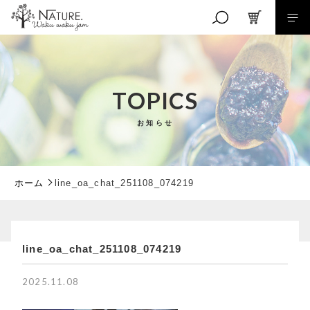
キーワード検索
TOPICS
お知らせ
こだわり検索
親カテゴリ
ホーム
line_oa_chat_251108_074219
子カテゴリ
line_oa_chat_251108_074219
RANKING
価格帯
商品ランキング
2025.11.08
EVENT
～