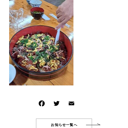
イベント商品
NEW ITEM
その他
新着商品
在庫あり
セール
PRODUCTS
商品一覧
並び順
CHECKED PRODUCTS
最近チェックした商品
ORDER HISTORY
注文履歴
SHOPPING GUIDE
ショッピングガイド
TOPICS
お知らせ
BLOG
ブログ
CONTACT
お問い合わせ
お知らせ一覧へ