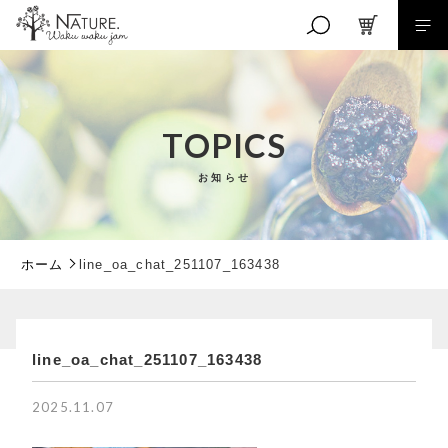
キーワード検索
TOPICS
お知らせ
こだわり検索
親カテゴリ
ホーム
line_oa_chat_251107_163438
子カテゴリ
line_oa_chat_251107_163438
RANKING
価格帯
商品ランキング
2025.11.07
EVENT
～