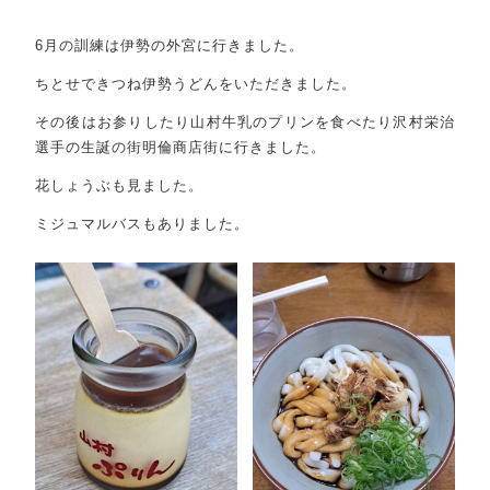
その他
6月の訓練は伊勢の外宮に行きました。
在庫あり
セール
ちとせできつね伊勢うどんをいただきました。
その後はお参りしたり山村牛乳のプリンを食べたり沢村栄治
並び順
選手の生誕の街明倫商店街に行きました。
花しょうぶも見ました。
RANKING
商品ランキング
ミジュマルバスもありました。
EVENT
イベント商品
NEW ITEM
新着商品
PRODUCTS
商品一覧
CHECKED PRODUCTS
最近チェックした商品
ORDER HISTORY