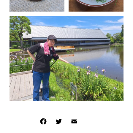
注文履歴
SHOPPING GUIDE
ショッピングガイド
TOPICS
お知らせ
BLOG
ブログ
CONTACT
お問い合わせ
Wakuwakujam recipe collection
わくわくジャムを使ったレシピ集
プライバシーポリシー
特定商取引法に基づく表記