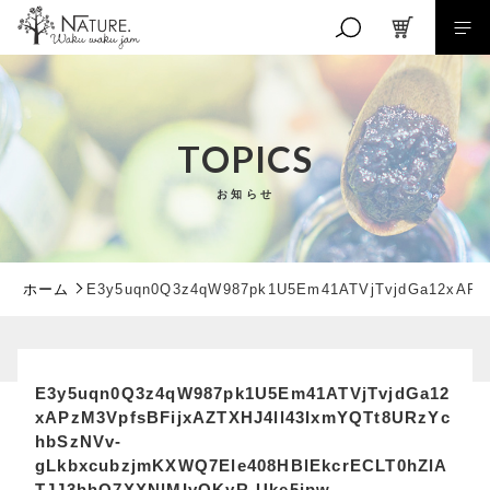
キーワード検索
TOPICS
お知らせ
こだわり検索
親カテゴリ
ホーム
E3y5uqn0Q3z4qW987pk1U5Em41ATVjTvjdGa12xAPzM
子カテゴリ
E3y5uqn0Q3z4qW987pk1U5Em41ATVjTvjdGa12
xAPzM3VpfsBFijxAZTXHJ4ll43IxmYQTt8URzYc
価格帯
hbSzNVv-
RANKING
gLkbxcubzjmKXWQ7Ele408HBlEkcrECLT0hZlA
～
TJJ3hhQ7XXNlMIvOKyR-Uke5ipw
商品ランキング