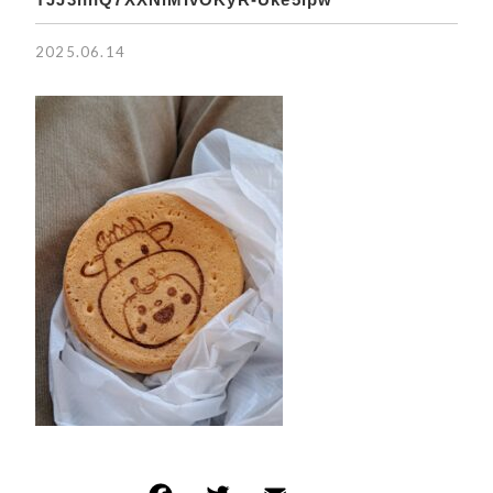
EVENT
その他
2025.06.14
イベント商品
在庫あり
セール
NEW ITEM
新着商品
PRODUCTS
並び順
商品一覧
CHECKED PRODUCTS
最近チェックした商品
ORDER HISTORY
注文履歴
SHOPPING GUIDE
ショッピングガイド
TOPICS
お知らせ
BLOG
ブログ