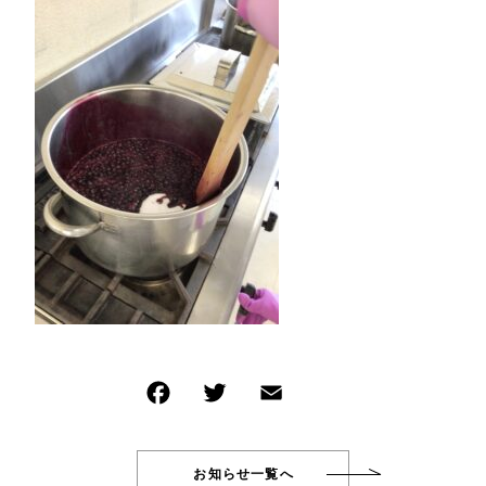
イベント商品
NEW ITEM
その他
新着商品
在庫あり
セール
PRODUCTS
商品一覧
並び順
CHECKED PRODUCTS
最近チェックした商品
ORDER HISTORY
注文履歴
SHOPPING GUIDE
ショッピングガイド
TOPICS
お知らせ
BLOG
ブログ
CONTACT
お問い合わせ
お知らせ一覧へ