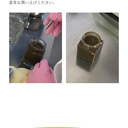
是非お買い上げください。
EVENT
イベント商品
NEW ITEM
新着商品
PRODUCTS
商品一覧
CHECKED PRODUCTS
最近チェックした商品
ORDER HISTORY
注文履歴
SHOPPING GUIDE
ショッピングガイド
TOPICS
お知らせ
BLOG
ブログ
CONTACT