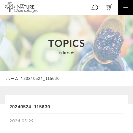
キーワード検索
TOPICS
お知らせ
こだわり検索
親カテゴリ
ホーム
20240524_115630
子カテゴリ
RANKING
商品ランキング
20240524_115630
EVENT
価格帯
2024.05.29
イベント商品
NEW ITEM
～