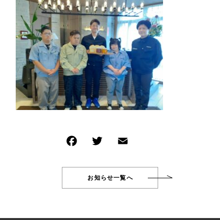
新着商品
PRODUCTS
その他
商品一覧
在庫あり
セール
CHECKED PRODUCTS
最近チェックした商品
並び順
ORDER HISTORY
注文履歴
SHOPPING GUIDE
ショッピングガイド
TOPICS
お知らせ
BLOG
ブログ
CONTACT
お知らせ一覧へ
お問い合わせ
Wakuwakujam recipe collection
わくわくジャムを使ったレシピ集