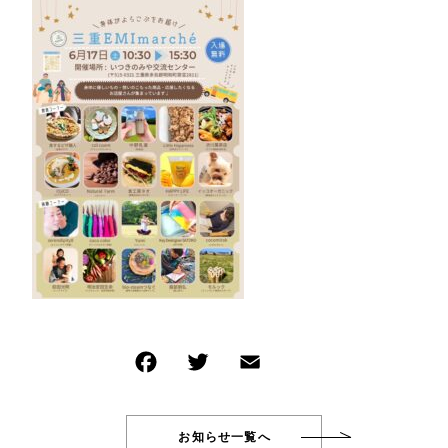
イベント商品
NEW ITEM
その他
新着商品
在庫あり
セール
PRODUCTS
商品一覧
並び順
CHECKED PRODUCTS
最近チェックした商品
ORDER HISTORY
注文履歴
SHOPPING GUIDE
ショッピングガイド
TOPICS
お知らせ
BLOG
ブログ
CONTACT
お問い合わせ
お知らせ一覧へ