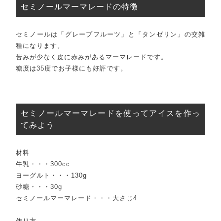
TOPICS
セミノールマーマレードの特徴
お知らせ
BLOG
セミノールは「グレープフルーツ」と「タンゼリン」の交雑
ブログ
種になります。
CONTACT
苦みが少なく皮に赤みがあるマーマレードです。
糖度は35度でお子様にも好評です。
お問い合わせ
Wakuwakujam recipe collection
わくわくジャムを使ったレシピ集
セミノールマーマレードを使ってアイスを作っ
プライバシーポリシー
特定商取引法に基づく表記
てみよう
材料
牛乳・・・300cc
ヨーグルト・・・130g
砂糖・・・30g
セミノールマーマレード・・・大さじ4
作り方