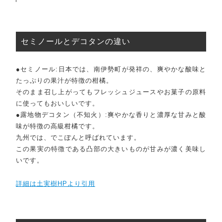
RANKING
セミノールとデコタンの違い
商品ランキング
EVENT
●セミノール:日本では、南伊勢町が発祥の、爽やかな酸味と
たっぷりの果汁が特徴の柑橘。
イベント商品
そのまま召し上がってもフレッシュジュースやお菓子の原料
NEW ITEM
に使ってもおいしいです。
新着商品
●露地物デコタン（不知火）:爽やかな香りと濃厚な甘みと酸
PRODUCTS
味が特徴の高級柑橘です。
商品一覧
九州では、でこぽんと呼ばれています。
CHECKED PRODUCTS
この果実の特徴である凸部の大きいものが甘みが濃く美味し
最近チェックした商品
いです。
ORDER HISTORY
詳細は土実樹HPより引用
注文履歴
SHOPPING GUIDE
ショッピングガイド