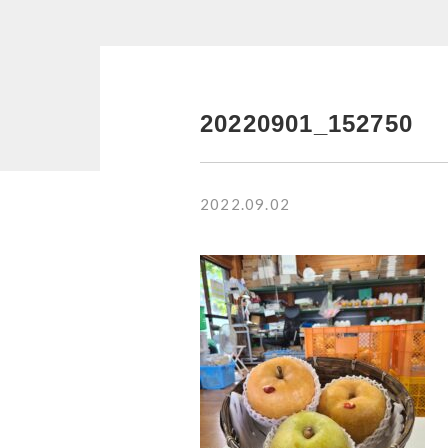
並び順
20220901_152750
RANKING
商品ランキング
2022.09.02
NEW ITEM
新着商品
CHECKED
PRODUCTS