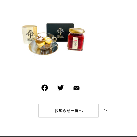
新着商品
その他
PRODUCTS
在庫あり
セール
商品一覧
CHECKED PRODUCTS
並び順
最近チェックした商品
ORDER HISTORY
注文履歴
SHOPPING GUIDE
ショッピングガイド
TOPICS
お知らせ
BLOG
ブログ
お知らせ一覧へ
CONTACT
お問い合わせ
Wakuwakujam recipe collection
わくわくジャムを使ったレシピ集