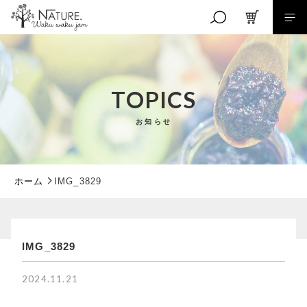
キーワード検索
TOPICS
お知らせ
こだわり検索
親カテゴリ
ホーム
IMG_3829
子カテゴリ
RANKING
IMG_3829
商品ランキング
EVENT
価格帯
2024.11.21
イベント商品
～
NEW ITEM