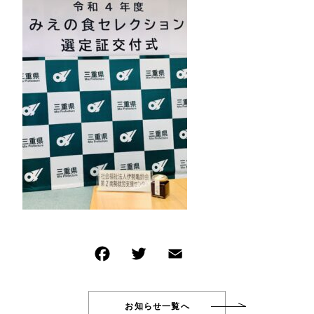
イベント商品
NEW ITEM
その他
新着商品
在庫あり
セール
PRODUCTS
商品一覧
並び順
CHECKED PRODUCTS
最近チェックした商品
ORDER HISTORY
注文履歴
SHOPPING GUIDE
ショッピングガイド
TOPICS
お知らせ
BLOG
ブログ
CONTACT
お問い合わせ
お知らせ一覧へ