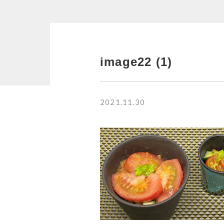
RANKING
並び順
image22 (1)
商品ランキング
NEW ITEM
2021.11.30
新着商品
CHECKED
PRODUCTS
最近チェックした商品