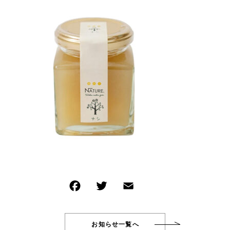
イベント商品
NEW ITEM
その他
新着商品
在庫あり
セール
PRODUCTS
商品一覧
並び順
CHECKED PRODUCTS
最近チェックした商品
ORDER HISTORY
注文履歴
SHOPPING GUIDE
ショッピングガイド
TOPICS
お知らせ
BLOG
ブログ
CONTACT
お問い合わせ
お知らせ一覧へ